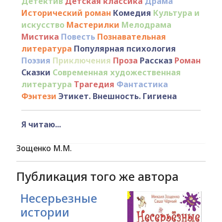
Детектив
Детская классика
Драма
Исторический роман
Комедия
Культура и
искусство
Мастерилки
Мелодрама
Мистика
Повесть
Познавательная
литература
Популярная психология
Поэзия
Приключения
Проза
Рассказ
Роман
Сказки
Современная художественная
литература
Трагедия
Фантастика
Фэнтези
Этикет. Внешность. Гигиена
Я читаю...
Зощенко М.М.
Публикация того же автора
Несерьезные
истории