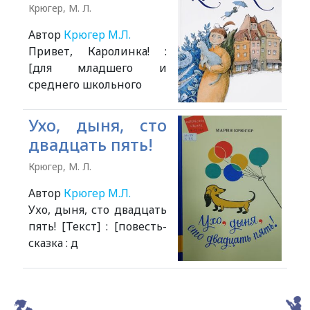
Крюгер, М. Л.
Автор
Крюгер М.Л.
Привет, Каролинка! :
[для младшего и
среднего школьного
Ухо, дыня, сто
двадцать пять!
Крюгер, М. Л.
Автор
Крюгер М.Л.
Ухо, дыня, сто двадцать
пять! [Текст] : [повесть-
сказка : д
Alexandria Book Library