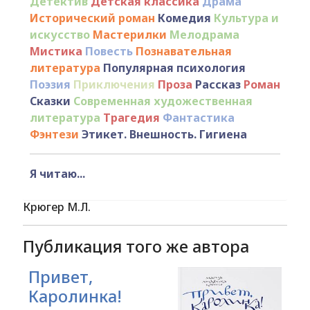
Детектив
Детская классика
Драма
Исторический роман
Комедия
Культура и
искусство
Мастерилки
Мелодрама
Мистика
Повесть
Познавательная
литература
Популярная психология
Поэзия
Приключения
Проза
Рассказ
Роман
Сказки
Современная художественная
литература
Трагедия
Фантастика
Фэнтези
Этикет. Внешность. Гигиена
Я читаю...
Крюгер М.Л.
Публикация того же автора
Привет,
Каролинка!