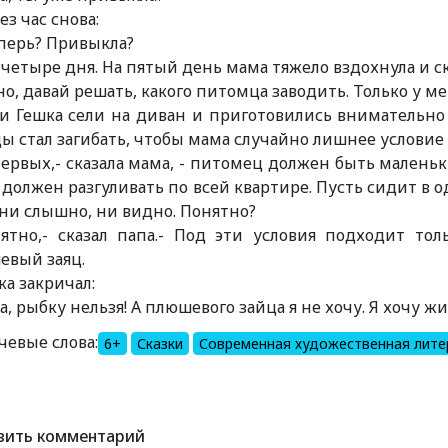
ез час снова:
еперь? Привыкла?
 четыре дня. На пятый день мама тяжело вздохнула и ск
но, давай решать, какого питомца заводить. Только у ме
и Гешка сели на диван и приготовились внимательно
ы стал загибать, чтобы мама случайно лишнее условие
первых,- сказала мама, - питомец должен быть малень
 должен разгуливать по всей квартире. Пусть сидит в о
ни слышно, ни видно. Понятно?
нятно,- сказал папа.- Под эти условия подходит то
евый заяц.
ка закричал:
а, рыбку нельзя! А плюшевого зайца я не хочу. Я хочу ж
чевые слова:
6+
Сказки
Современная художественная лите
вить комментарий