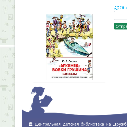
Об
Отпр
Центральная детская библиотека на Дружб