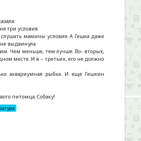
азала:
ня три условия.
 слушать мамины условия. А Гешка даже
 не выдвинула.
ким. Чем меньше, тем лучше. Во- вторых,
дном месте. И в – третьих, его не должно
лько аквариумная рыбка. И еще Гешкин
ивого питомца. Собаку!
ратура
Alexandria Book Library