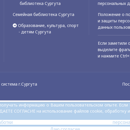
библиотека Сургута
персональных 
Семейная библиотека Сургута
Положение о по
и защиты перс
Образование, культура, спорт
данных пользо
- детям Сургута
Если заметили 
выделите фрагм
и нажмите Ctrl+
система г.Сургута
Пос
и получать информацию о Вашем пользовательском опыте. Если
 ДАЕТЕ СОГЛАСИЕ на использование файлов cookie, обработку и
аботки персон
Даю согласие