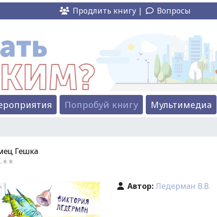
Продлить книгу |
Вопросы
ероприятия
Попробуй книгу
Мультимедиа
мец Гешка
 В. В.
Автор:
Ледерман В.В.