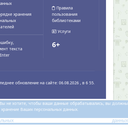
данных
Правила
рядке хранения
пользования
ональных
библиотеками
вателей
Услуги
ошибку,
6+
ент текста
Enter
леднее обновление на сайте: 06.08.2026 , в 6 55.
 Вы не хотите, чтобы ваши данные обрабатывались, вы должны
 хранение Ваших персональных данных.
альных данных