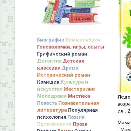
Биографии
Виммельбухи
Головоломки, игры, опыты
Графический роман
Детектив
Детская
классика
Драма
Исторический роман
Комедия
Культура и
искусство
Мастерилки
Мелодрама
Мистика
Ледер
Повесть
Познавательная
возра
литература
Популярная
ил. ;
психология
Поэзия
Мама 
Приключения
Проза
- Мам
Рассказ
Роман
Сказки