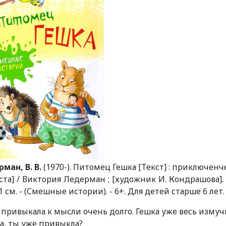
ман, В. В.
(1970-). Питомец Гешка [Текст] : приключенч
ста] / Виктория Ледерман ; [художник И. Кондрашова]. - М
 21 см. - (Смешные истории). - 6+. Для детей старше 6 лет.
привыкала к мысли очень долго. Гешка уже весь измуч
а, ты уже привыкла?