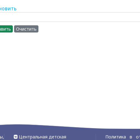
новить
авить
Очистить
ы,
Центральная детская
Политика в о