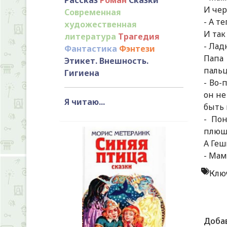
И чер
Современная
- А т
художественная
И так
литература
Трагедия
- Лад
Фантастика
Фэнтези
Папа 
Этикет. Внешность.
пальц
Гигиена
- Во-
он не
Я читаю...
быть 
- По
плюш
А Геш
- Мам
Клю
Доба