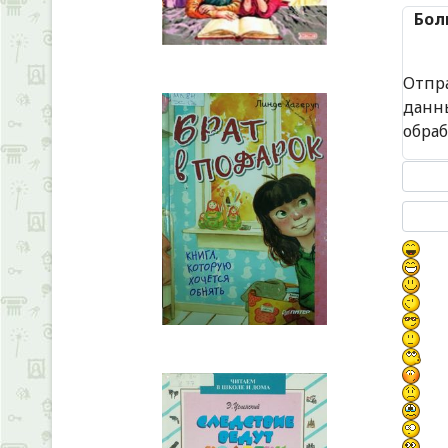
Бол
Отпр
данн
обра
Текст