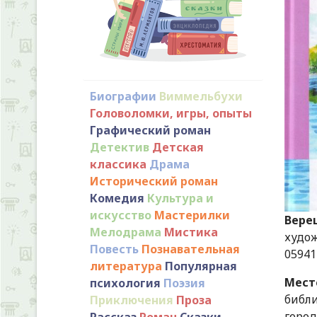
Биографии
Виммельбухи
Головоломки, игры, опыты
Графический роман
Детектив
Детская
классика
Драма
Исторический роман
Комедия
Культура и
искусство
Мастерилки
Вере
Мелодрама
Мистика
худож.
Повесть
Познавательная
059412
литература
Популярная
Мест
психология
Поэзия
библи
Приключения
Проза
город
Рассказ
Роман
Сказки