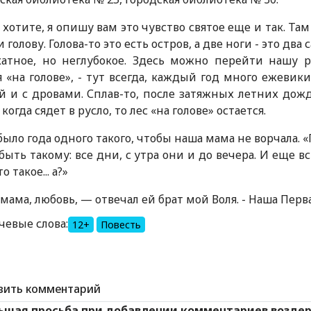
 хотите, я опишу вам это чувство святое еще и так. Та
и голову. Голова-то это есть остров, а две ноги - это дв
атное, но неглубокое. Здесь можно перейти нашу р
я «на голове», - тут всегда, каждый год много ежевик
й и с дровами. Сплав-то, после затяжных летних дожд
 когда сядет в русло, то лес «на голове» остается.
было года одного такого, чтобы наша мама не ворчала. 
быть такому: все дни, с утра они и до вечера. И еще вс
о такое... а?»
, мама, любовь, — отвечал ей брат мой Воля. - Наша Пер
чевые слова:
12+
Повесть
вить комментарий
ьшая просьба при добавлении комментариев возде