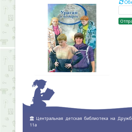
Об
Отпр
Центральная детская библиотека на Дружб
11а