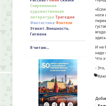
Современная
«Если
художественная
ноги 
литература
Трагедия
перек
Фантастика
Фэнтези
густа
Этикет. Внешность.
ягодо
Гигиена
здесь
И не 
Я читаю...
надо 
Что эт
- Это
Клю
Доба
Бол