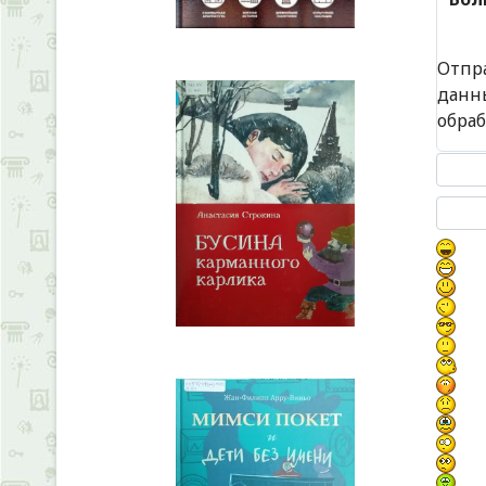
Отпр
данн
обра
Текст