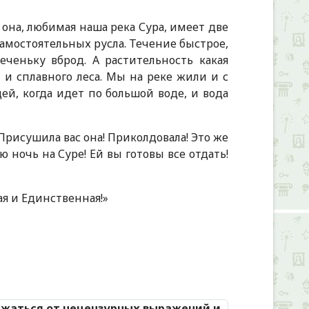
м она, любимая наша река Сура, имеет две
а самостоятельных русла. Течение быстрое,
еченьку вброд. А растительность какая
и и сплавного леса. Мы на реке жили и с
ей, когда идет по большой воде, и вода
«Присушила вас она! Приколдовала! Это же
ю ночь на Суре! Ей вы готовы все отдать!
вая и Единственная!»
Alexandria Book Library
ржаться от нецензурных выражений и