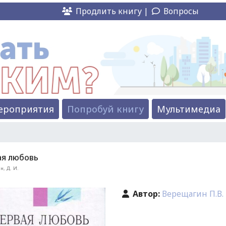
Продлить книгу |
Вопросы
ероприятия
Попробуй книгу
Мультимедиа
ая любовь
н, Д. И.
Автор:
Верещагин П.В.