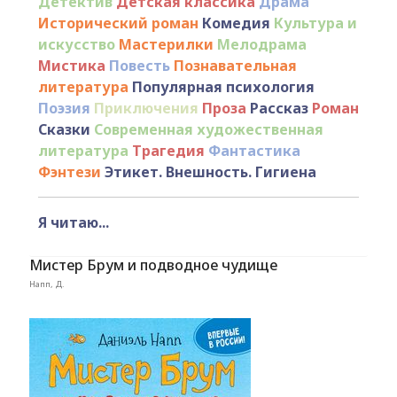
Детектив
Детская классика
Драма
Исторический роман
Комедия
Культура и
искусство
Мастерилки
Мелодрама
Мистика
Повесть
Познавательная
литература
Популярная психология
Поэзия
Приключения
Проза
Рассказ
Роман
Сказки
Современная художественная
литература
Трагедия
Фантастика
Фэнтези
Этикет. Внешность. Гигиена
Я читаю...
Мистер Брум и подводное чудище
Напп, Д.