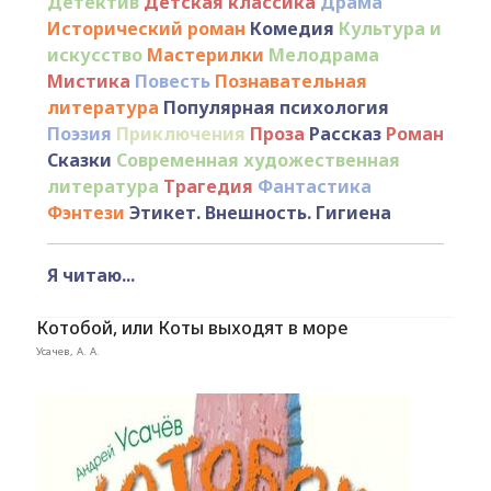
Детектив
Детская классика
Драма
Исторический роман
Комедия
Культура и
искусство
Мастерилки
Мелодрама
Мистика
Повесть
Познавательная
литература
Популярная психология
Поэзия
Приключения
Проза
Рассказ
Роман
Сказки
Современная художественная
литература
Трагедия
Фантастика
Фэнтези
Этикет. Внешность. Гигиена
Я читаю...
Котобой, или Коты выходят в море
Усачев, А. А.