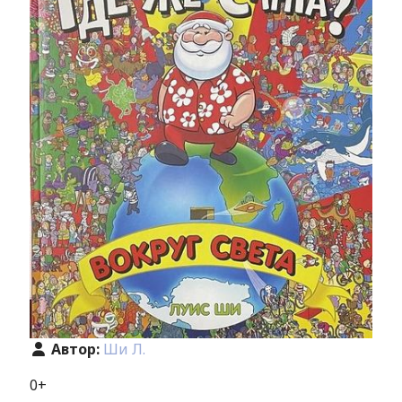
Автор:
Ши Л.
0+