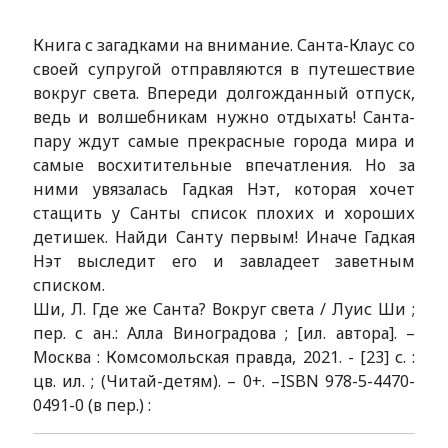
Книга с загадками на внимание. Санта-Клаус со
своей супругой отправляются в путешествие
вокруг света. Впереди долгожданный отпуск,
ведь и волшебникам нужно отдыхать! Санта-
пару ждут самые прекрасные города мира и
самые восхитительные впечатления. Но за
ними увязалась Гадкая Нэт, которая хочет
стащить у Санты список плохих и хороших
детишек. Найди Санту первым! Иначе Гадкая
Нэт выследит его и завладеет заветным
списком.
Ши, Л. Где же Санта? Вокруг света / Луис Ши ;
пер. с ан.: Алла Виноградова ; [ил. автора]. –
Москва : Комсомольская правда, 2021. - [23] с. :
цв. ил. ; (Читай-детям). – 0+. –ISBN 978-5-4470-
0491-0 (в пер.) :