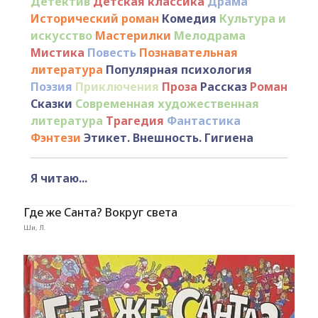
Детектив
Детская классика
Драма
Исторический роман
Комедия
Культура и
искусство
Мастерилки
Мелодрама
Мистика
Повесть
Познавательная
литература
Популярная психология
Поэзия
Приключения
Проза
Рассказ
Роман
Сказки
Современная художественная
литература
Трагедия
Фантастика
Фэнтези
Этикет. Внешность. Гигиена
Я читаю...
Где же Санта? Вокруг света
Ши, Л.