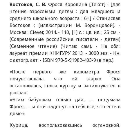
Востоков, С. В.
Фрося Коровина [Текст] : [для
чтения взрослыми детям : для младшего и
среднего школьного возраста : 6+] / Станислав
Востоков ; [иллюстрации М. Воронцовой]. -
Москва : Clever, 2014. - 110, [1] с. : цв. ил. ; 25 см. -
(Современные российские писатели - детям)
(Семейное чтение) (Читаю сам). - На обл.:
лауреат премии КНИГУРУ 2013. - 3000 экз. - Кн.
с автогр. авт. - ISBN 978-5-91982-403-9 (в пер.).
«После первого же километра Фрося
почувствовала, что ей жарко. Она
остановилась, сняла куртку и запихнула ее в
рюкзак.
«Этим бабушкам только дай, — подумала
Фрося, — и они наденут на тебя все, что есть в
доме!»
Курица, воспользовавшись остановкой,