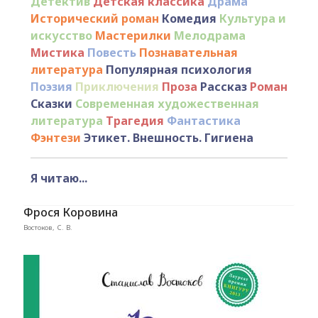
Детектив
Детская классика
Драма
Исторический роман
Комедия
Культура и
искусство
Мастерилки
Мелодрама
Мистика
Повесть
Познавательная
литература
Популярная психология
Поэзия
Приключения
Проза
Рассказ
Роман
Сказки
Современная художественная
литература
Трагедия
Фантастика
Фэнтези
Этикет. Внешность. Гигиена
Я читаю...
Фрося Коровина
Востоков, С. В.