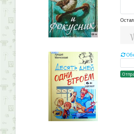
Остал
Об
Отпр