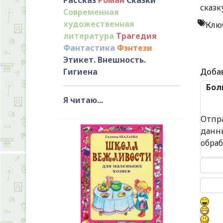
сказк
Современная
художественная
Клю
литература
Трагедия
Фантастика
Фэнтези
Этикет. Внешность.
Гигиена
Доба
Бол
Я читаю...
Отпр
данн
обра
Текст