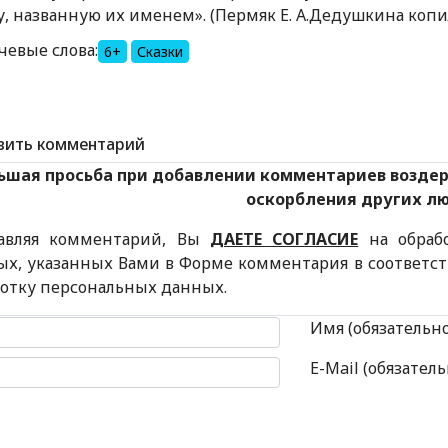
у, названную их именем». (Пермяк Е. А.Дедушкина копилка.
чевые слова:
6+
Сказки
вить комментарий
ьшая просьба при добавлении комментариев возде
оскорбления других л
авляя комментарий, Вы
ДАЕТЕ СОГЛАСИЕ
на обраб
ых, указанных Вами в Форме комментария в соответс
ботку персональных данных.
 комментария
Имя (обязательн
E-Mail (обязатель