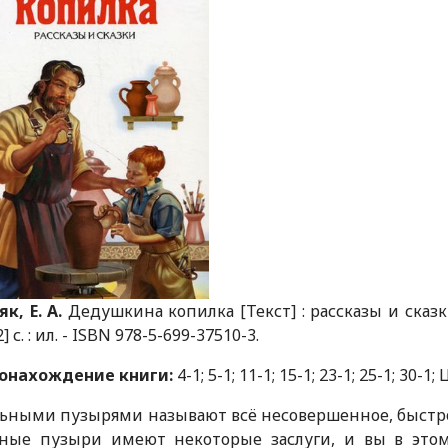
к, Е. А.
Дедушкина копилка [Текст] : рассказы и сказки
2] с. : ил. - ISBN 978-5-699-37510-3.
онахождение книги:
4-1; 5-1; 11-1; 15-1; 23-1; 25-1; 30-1
ьными пузырями называют всё не­совершенное, быстр
ные пузыри имеют некоторые заслуги, и вы в этом 