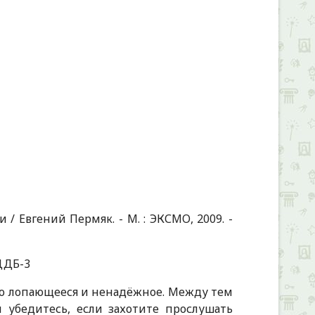
 / Евгений Пермяк. - М. : ЭКСМО, 2009. -
; ЦДБ-3
о лопающееся и ненадёжное. Между тем
убе­дитесь, если захотите прослушать