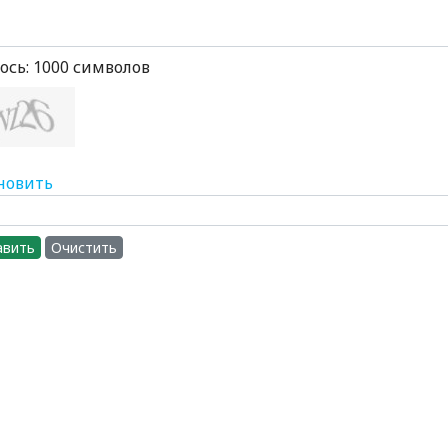
ось:
1000
символов
новить
авить
Очистить