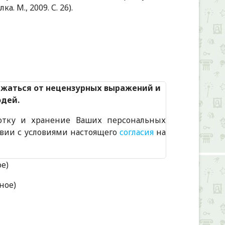
 М., 2009. С. 26).
Alexandria Book Library
ржаться от нецензурных выражений и
юдей.
отку и хранение Ваших персональных
твии с условиями настоящего
согласия
на
ое)
ное)