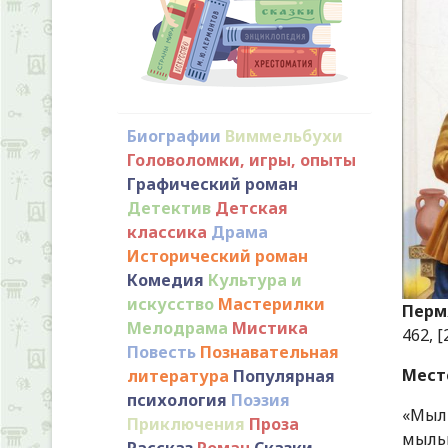
Биографии
Виммельбухи
Головоломки, игры, опыты
Графический роман
Детектив
Детская
классика
Драма
Исторический роман
Комедия
Культура и
искусство
Мастерилки
Пермя
Мелодрама
Мистика
462, [
Повесть
Познавательная
Мест
литература
Популярная
психология
Поэзия
«Мыл
Приключения
Проза
мыль
Рассказ
Роман
Сказки