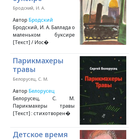
Бродский, И. А.
Автор
Бродский
Бродский, И. А. Баллада о
маленьком буксире
[Текст] / Иос�
Парикмахеры
травы
Белорусец, С. М.
Автор
Белорусец
Белорусец, С. М.
Парикмахеры травы
[Текст] : стихотворен�
Детское время