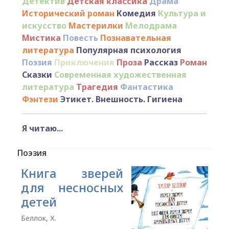
Детектив
Детская классика
Драма
Исторический роман
Комедия
Культура и
искусство
Мастерилки
Мелодрама
Мистика
Повесть
Познавательная
литература
Популярная психология
Поэзия
Приключения
Проза
Рассказ
Роман
Сказки
Современная художественная
литература
Трагедия
Фантастика
Фэнтези
Этикет. Внешность. Гигиена
Я читаю...
Поэзия
Книга зверей
для несносных
детей
Беллок, Х.