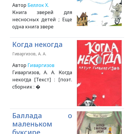
Автор
Беллок Х.
Книга зверей для
несносных детей ; Еще
одна книга звере
Когда некогда
Гиваргизов, А. А.
Автор
Гиваргизов
Гиваргизов, А. А. Когда
некогда [Текст] : [поэт.
сборник : �
Баллада о
маленьком
буксире