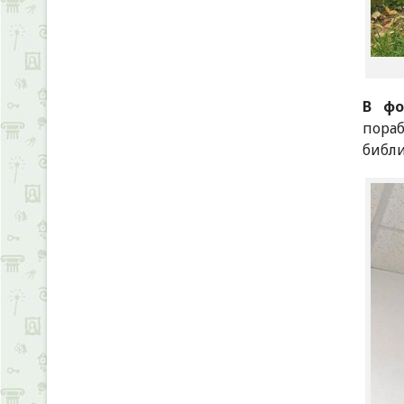
В фо
пора
библи