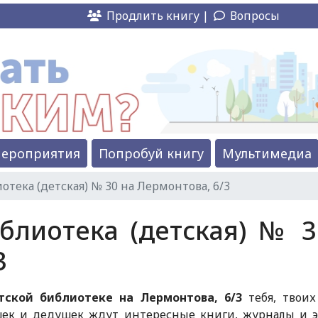
Продлить книгу |
Вопросы
ероприятия
Попробуй книгу
Мультимедиа
отека (детская) № 30 на Лермонтова, 6/3
блиотека (детская) № 
3
тской библиотеке на Лермонтова, 6/3
тебя, твоих
шек и дедушек ждут интересные книги, журналы и э