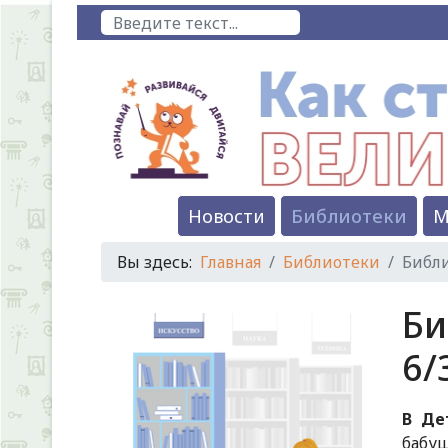
Поиск
Новости
Библиотеки
М
Вы здесь:
Главная
Библиотеки
Библи
Би
6/
В Де
бабу