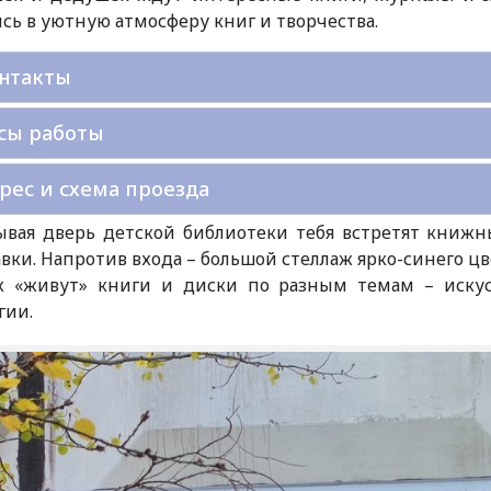
сь в уютную атмосферу книг и творчества.
нтакты
сы работы
рес и схема проезда
ывая дверь детской библиотеки тебя встретят книж
вки. Напротив входа – большой стеллаж ярко-синего ц
х «живут» книги и диски по разным темам – искусс
гии.