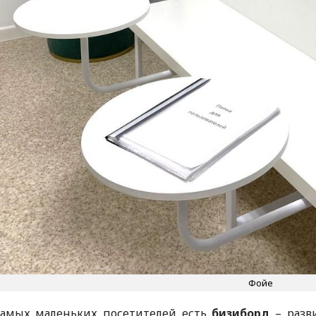
Фойе
самых маленьких посетителей есть
бизиборд
– разв