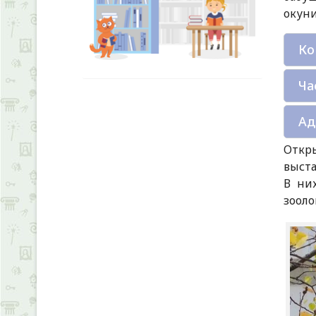
окуни
Ко
Ча
Ад
Откр
выста
В ни
зооло