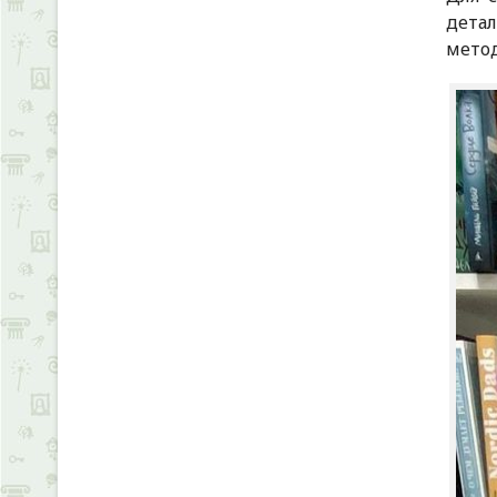
дета
метод