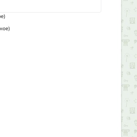
ое)
ное)