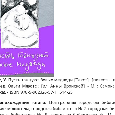
, У.
Пусть танцуют белые медведи [Текст] : [повесть : для
ед. Ольги Мяэотс ; [ил. Анны Вронской]. - М. : Самокат, 
а). - ISBN 978-5-902326-57-1 : 514-25.
онахождение книги:
Центральная городская библи
ая библиотека, городская библиотека № 2, городская би
дская библиотека № 5, городская библиотека № 11, 