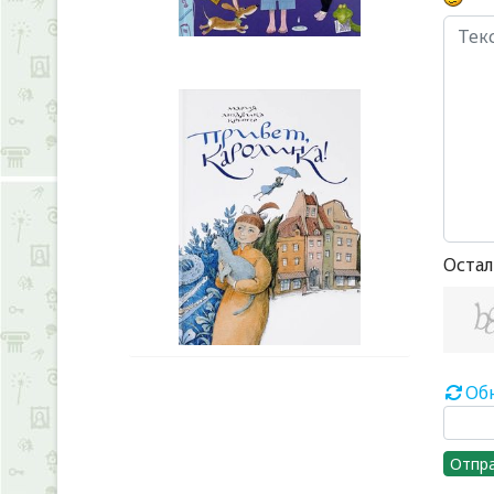
Остал
Об
Отпр