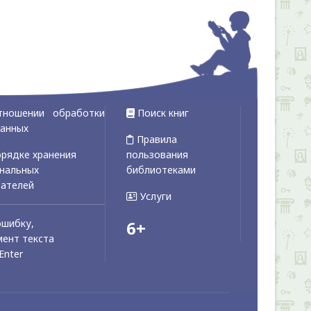
тношении обработки
Поиск книг
данных
Правила
рядке хранения
пользования
ональных
библиотеками
вателей
Услуги
ошибку,
6+
ент текста
Enter