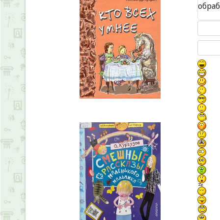
обра
Текст