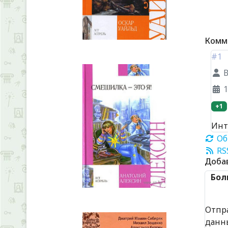
Комм
#1
1
+1
Инте
Об
RS
Доба
Бол
Отпр
данн