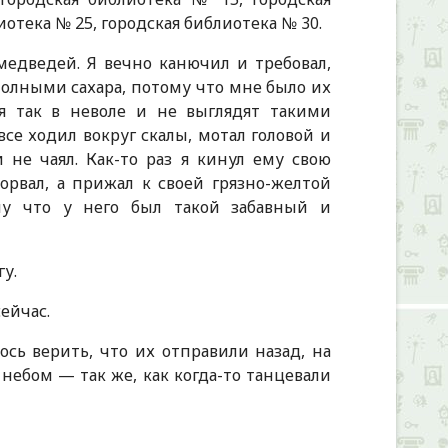
иотека № 25, городская библиотека № 30.
медведей. Я вечно канючил и требовал,
полными сахара, потому что мне было их
ся так в неволе и не выглядят такими
се ходил вокруг скалы, мотал головой и
 не чаял. Как-то раз я кинул ему свою
орвал, а прижал к своей грязно-желтой
ому что у него был такой забавный и
у.
ейчас.
сь верить, что их отправили назад, на
ебом — так же, как когда-то танцевали