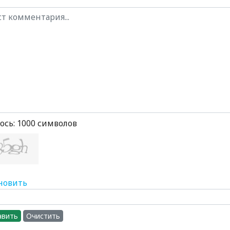
ось:
1000
символов
новить
авить
Очистить