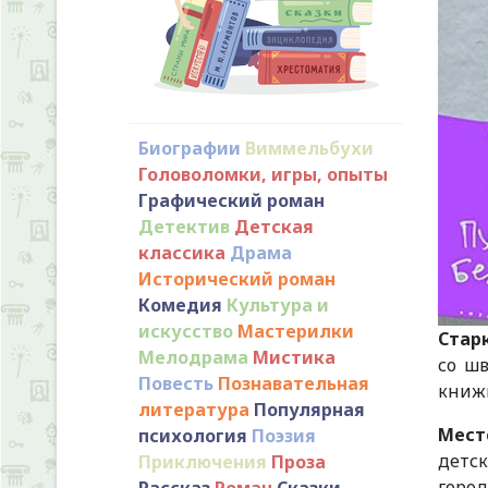
Биографии
Виммельбухи
Головоломки, игры, опыты
Графический роман
Детектив
Детская
классика
Драма
Исторический роман
Комедия
Культура и
искусство
Мастерилки
Старк
Мелодрама
Мистика
со шв
Повесть
Познавательная
книжк
литература
Популярная
Мест
психология
Поэзия
детск
Приключения
Проза
горо
Рассказ
Роман
Сказки