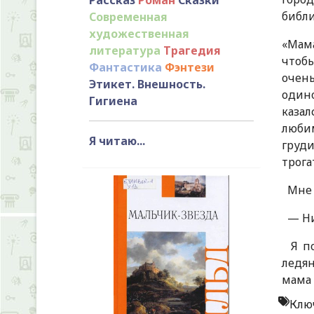
библи
Современная
художественная
«Мама
литература
Трагедия
чтобы
Фантастика
Фэнтези
очен
Этикет. Внешность.
одино
Гигиена
казал
любим
Я читаю...
груд
трога
Мне б
— Нич
Я пон
ледян
мама 
Клю