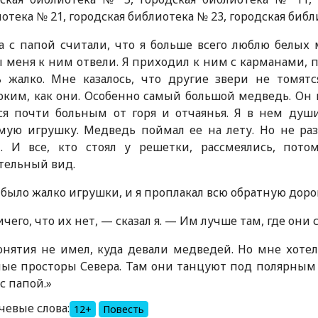
отека № 21, городская библиотека № 23, городская библ
 с папой считали, что я больше всего люблю белых 
 меня к ним отвели. Я приходил к ним с карманами, 
ь жалко. Мне казалось, что другие звери не томят
ким, как они. Особенно самый большой медведь. Он в
ся почти больным от горя и отчаянья. Я в нем души
ую игрушку. Медведь поймал ее на лету. Но не раз
и. И все, кто стоял у решетки, рассмеялись, пот
тельный вид.
ыло жалко игрушки, и я проплакал всю обратную дорог
его, что их нет, — сказал я. — Им лучше там, где они с
ятия не имел, куда девали медведей. Но мне хотело
ые просторы Севера. Там они танцуют под полярным н
с папой.»
чевые слова:
12+
Повесть