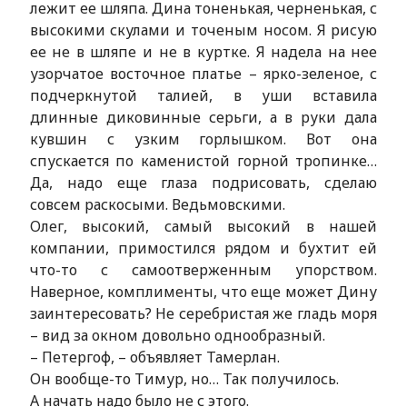
лежит ее шляпа. Дина тоненькая, черненькая, с
высокими скулами и точеным носом. Я рисую
ее не в шляпе и не в куртке. Я надела на нее
узорчатое восточное платье – ярко-зеленое, с
подчеркнутой талией, в уши вставила
длинные диковинные серьги, а в руки дала
кувшин с узким горлышком. Вот она
спускается по каменистой горной тропинке…
Да, надо еще глаза подрисовать, сделаю
совсем раскосыми. Ведьмовскими.
Олег, высокий, самый высокий в нашей
компании, примостился рядом и бухтит ей
что-то с самоотверженным упорством.
Наверное, комплименты, что еще может Дину
заинтересовать? Не серебристая же гладь моря
– вид за окном довольно однообразный.
– Петергоф, – объявляет Тамерлан.
Он вообще-то Тимур, но… Так получилось.
А начать надо было не с этого.