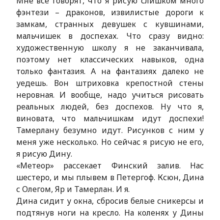
Мне все говорят, что я рисую слишком много
фэнтези – драконов, извилистые дороги к
замкам, странных девушек с кувшинами,
мальчишек в доспехах. Что сразу видно:
художественную школу я не заканчивала,
поэтому нет классических навыков, одна
только фантазия. А на фантазиях далеко не
уедешь. Вон штриховка крепостной стены
неровная. И вообще, надо учиться рисовать
реальных людей, без доспехов. Ну что я,
виновата, что мальчишкам идут доспехи!
Тамерлану безумно идут. Рисунков с ним у
меня уже несколько. Но сейчас я рисую не его,
я рисую Дину.
«Метеор» рассекает Финский залив. Нас
шестеро, и мы плывем в Петергоф. Ксюн, Дина
с Олегом, Яр и Тамерлан. И я.
Дина сидит у окна, сбросив белые сникерсы и
подтянув ноги на кресло. На коленях у Дины