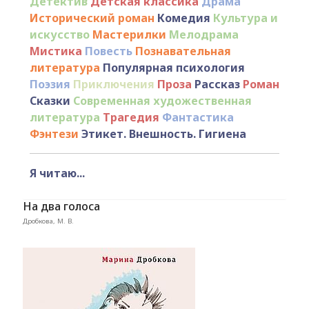
Детектив
Детская классика
Драма
Исторический роман
Комедия
Культура и
искусство
Мастерилки
Мелодрама
Мистика
Повесть
Познавательная
литература
Популярная психология
Поэзия
Приключения
Проза
Рассказ
Роман
Сказки
Современная художественная
литература
Трагедия
Фантастика
Фэнтези
Этикет. Внешность. Гигиена
Я читаю...
На два голоса
Дробкова, М. В.