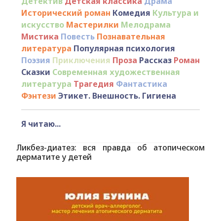
Детектив
Детская классика
Драма
Исторический роман
Комедия
Культура и
искусство
Мастерилки
Мелодрама
Мистика
Повесть
Познавательная
литература
Популярная психология
Поэзия
Приключения
Проза
Рассказ
Роман
Сказки
Современная художественная
литература
Трагедия
Фантастика
Фэнтези
Этикет. Внешность. Гигиена
Я читаю...
Ликбез-диатез: вся правда об атопическом
дерматите у детей