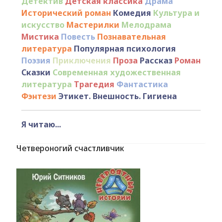
Детектив
Детская классика
Драма
Исторический роман
Комедия
Культура и
искусство
Мастерилки
Мелодрама
Мистика
Повесть
Познавательная
литература
Популярная психология
Поэзия
Приключения
Проза
Рассказ
Роман
Сказки
Современная художественная
литература
Трагедия
Фантастика
Фэнтези
Этикет. Внешность. Гигиена
Я читаю...
Четвероногий счастливчик