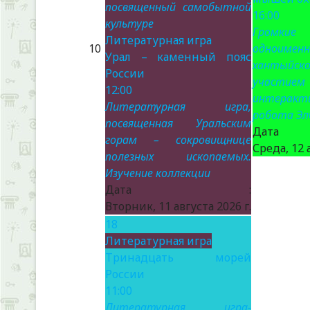
посвященный самобытной
16:00
культуре
Громки
Литературная игра
10
одноименн
Урал – каменный пояс
хантыйск
России
участием
12:00
интеракт
Литературная игра,
робота Эл
посвященная Уральским
Да
горам – сокровищнице
Среда, 12 
полезных ископаемых.
Изучение коллекции
Дата :
Вторник, 11 августа 2026 г.
18
Литературная игра
Тринадцать морей
России
11:00
Литературная игра-