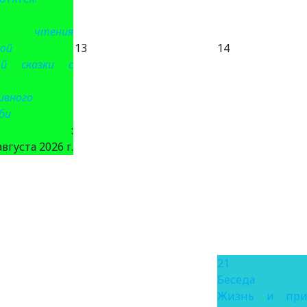
е чтения
ой
13
14
ой сказки с
ивного
би
та :
августа 2026 г.
21
Беседа
Жизнь и при