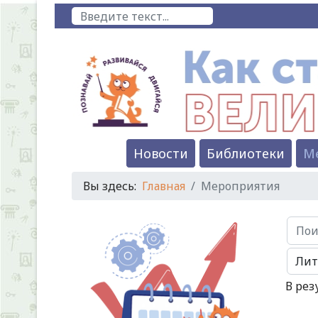
Предыдущий
Предыдущий
Следующий
Следующий
Поиск
год
месяц
год
месяц
Новости
Библиотеки
М
Вы здесь:
Главная
Мероприятия
Поиск.
В рез