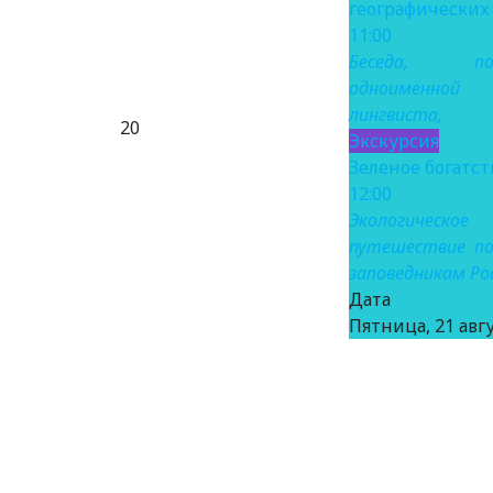
географических
11:00
Беседа, пос
одноимённо
лингвиста,
20
Экскурсия
Зеленое богатст
12:00
Экологическое
путешествие по
заповедникам Ро
Дат
Пятница, 21 авгу