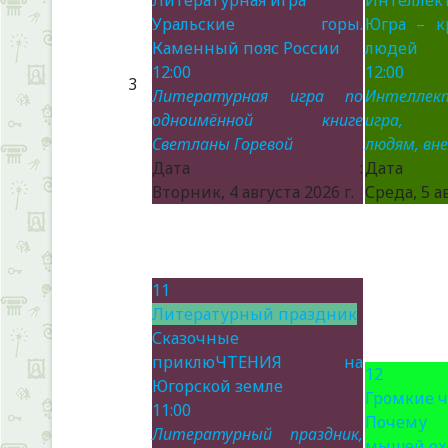
Литературная игра
Интеллект
Уральские горы.
Югра – к
Каменный пояс России
людей
12:00
12:00
3
Литературная игра по
Интеллек
одноимённой книге
игра, п
Светланы Горевой
людям, вн
Дата :
Да
Вторник, 4 августа 2026 г.
Среда, 5 ав
11
Литературный праздник
Сказочные
приклюЧТЕНИЯ на
12
Югорской земле
Громкие 
11:00
Почему
Литературный праздник,
мышей ох