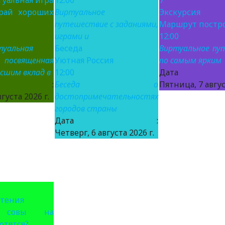
уальная игра
12:00
7
рай хороших
Виртуальное
Экскурсия
путешествие с заданиями,
Маршрут постр
играми и
12:00
туальная
Беседа
Виртуальное пу
освященная
Уютная Россия
по самым ярким
есшим вклад в
12:00
Дат
та :
Беседа о
Пятница, 7 авгус
густа 2026 г.
достопримечательностях
городов страны
Дата :
Четверг, 6 августа 2026 г.
чтения
 совы на
отятся?