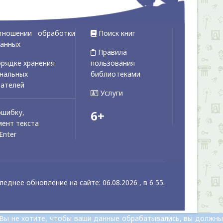
тношении обработки
Поиск книг
данных
Правила
рядке хранения
пользования
ональных
библиотеками
вателей
Услуги
ошибку,
6+
ент текста
Enter
леднее обновление на сайте: 06.08.2026 , в 6 55.
 Вы не хотите, чтобы ваши данные обрабатывались, вы должны