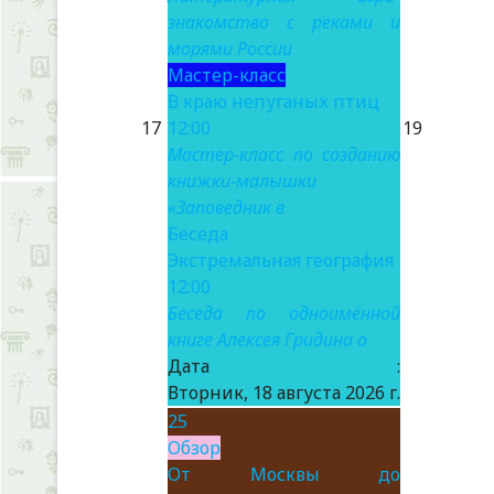
знакомство с реками и
морями России
Мастер-класс
В краю непуганых птиц
17
12:00
19
Мастер-класс по созданию
книжки-малышки
«Заповедник в
Беседа
Экстремальная география
12:00
Беседа по одноимённой
книге Алексея Гридина о
Дата :
Вторник, 18 августа 2026 г.
25
Обзор
От Москвы до