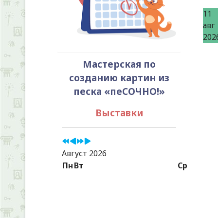
11
авг
202
Мастерская по
созданию картин из
песка «пеСОЧНО!»
Выставки
Август 2026
Пн
Вт
Ср