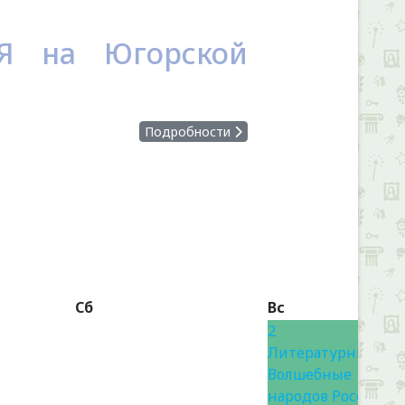
Я на Югорской
Подробности
Сб
Вс
2
Литературный пр
Волшебные герои
народов России