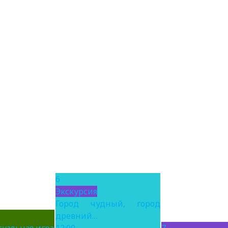
6
Экскурсия
Город чудный, город
древний…