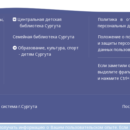
ы,
Центральная детская
Политика в о
библиотека Сургута
персональных 
Семейная библиотека Сургута
Положение о по
и защиты перс
Образование, культура, спорт
данных пользо
- детям Сургута
Если заметили 
выделите фрагм
и нажмите Ctrl+
система г.Сургута
Пос
и получать информацию о Вашем пользовательском опыте. Если