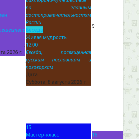
Викторина-путешествие
по главным
оен
достопримечательностям
России
9
тешествие
Беседа
Живая мудрость
а :
12:00
та 2026 г.
Беседа, посвященная
русским пословицам и
поговоркам
Дата :
Суббота, 8 августа 2026 г.
15
Мастер-класс
16