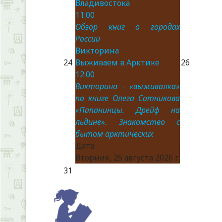
Владивостока
11:00
Обзор книг о городах
России
Викторина
24
Выживаем в Арктике
26
12:00
Викторина - «выживалка»
по книге Олега Сотникова
«Папанинцы. Дрейф на
льдине». Знакомство с
бытом арктических
Дата :
Вторник, 25 августа 2026 г.
31