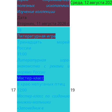
Среда, 12 августа 2026
полезных ископаемых.
Изучение коллекции
Дата :
Вторник, 11 августа 2026 г.
18
Литературная игра
Тринадцать морей
России
11:00
Литературная игра-
знакомство с реками и
морями России
Мастер-класс
В краю непуганых птиц
17
12:00
19
Мастер-класс по созданию
книжки-малышки
«Заповедник в