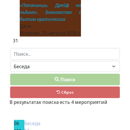
«Папанинцы. Дрейф на
льдине». Знакомство с
бытом арктических
Дата :
Вторник, 25 августа 2026 г.
31
Поиск...
Поиск
Сброс
В результатах поиска есть 4 мероприятий
06
Беседа