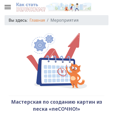
Предыдущий
Предыдущий
Следующий
Следующий
год
месяц
год
месяц
Вы здесь:
Главная
Мероприятия
Мастерская по созданию картин из
песка «пеСОЧНО!»