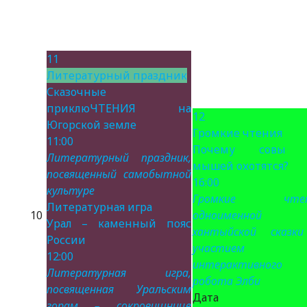
11
Литературный праздник
Сказочные
приклюЧТЕНИЯ на
12
Югорской земле
Громкие чтения
11:00
Почему совы 
Литературный праздник,
мышей охотятся?
посвященный самобытной
16:00
культуре
Громкие чтен
Литературная игра
10
одноименной
Урал – каменный пояс
хантыйской сказк
России
участием
12:00
интерактивного
Литературная игра,
робота Элби
посвященная Уральским
Дата 
горам – сокровищнице