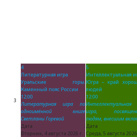
4
5
Литературная игра
Интеллектуальная и
Уральские горы.
Югра – край хоро
Каменный пояс России
людей
12:00
12:00
3
Литературная игра по
Интеллектуальная
одноимённой книге
игра, посвящен
Светланы Горевой
людям, внесшим вклад
Дата :
Дата 
Вторник, 4 августа 2026 г.
Среда, 5 августа 2026 