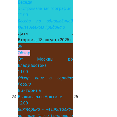
Беседа
Экстремальная география
12:00
Беседа по одноимённой
книге Алексея Гридина о
Дата :
Вторник, 18 августа 2026 г.
25
Обзор
От Москвы до
Владивостока
11:00
Обзор книг о городах
России
Викторина
24
Выживаем в Арктике
26
12:00
Викторина - «выживалка»
по книге Олега Сотникова