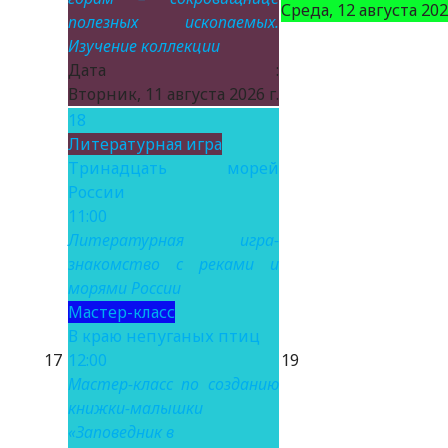
Среда, 12 августа 2026
полезных ископаемых.
Изучение коллекции
Дата :
Вторник, 11 августа 2026 г.
18
Литературная игра
Тринадцать морей
России
11:00
Литературная игра-
знакомство с реками и
морями России
Мастер-класс
В краю непуганых птиц
17
12:00
19
Мастер-класс по созданию
книжки-малышки
«Заповедник в