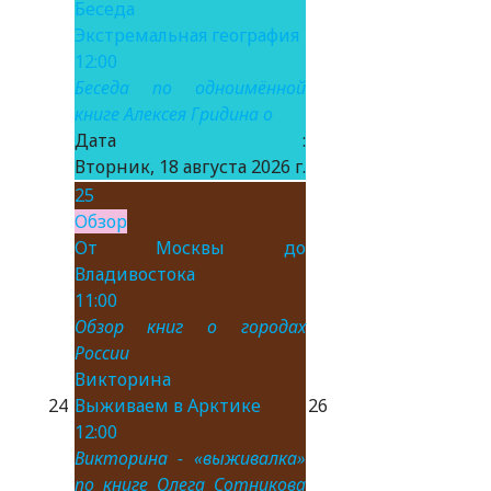
Беседа
Экстремальная география
12:00
Беседа по одноимённой
книге Алексея Гридина о
Дата :
Вторник, 18 августа 2026 г.
25
Обзор
От Москвы до
Владивостока
11:00
Обзор книг о городах
России
Викторина
24
Выживаем в Арктике
26
12:00
Викторина - «выживалка»
по книге Олега Сотникова