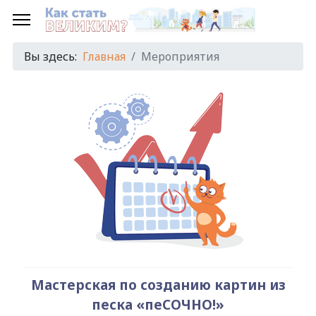
Предыдущий
Предыдущий
Следующий
Следующий
год
месяц
год
месяц
Вы здесь:
Главная
Мероприятия
Мастерская по созданию картин из
песка «пеСОЧНО!»