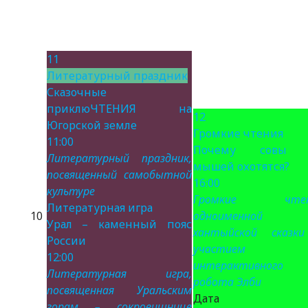
11
Литературный праздник
Сказочные
приклюЧТЕНИЯ на
12
Югорской земле
Громкие чтения
11:00
Почему совы 
Литературный праздник,
мышей охотятся?
посвященный самобытной
16:00
культуре
Громкие чтен
Литературная игра
10
одноименной
Урал – каменный пояс
хантыйской сказк
России
участием
12:00
интерактивного
Литературная игра,
робота Элби
посвященная Уральским
Дата 
горам – сокровищнице