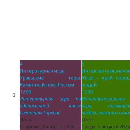
4
5
Литературная игра
Интеллектуальная и
Уральские горы.
Югра – край хоро
Каменный пояс России
людей
12:00
12:00
3
Литературная игра по
Интеллектуальная
одноимённой книге
игра, посвящен
Светланы Горевой
людям, внесшим вклад
Дата :
Дата 
Вторник, 4 августа 2026 г.
Среда, 5 августа 2026 