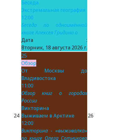
Беседа
Экстремальная география
12:00
Беседа по одноимённой
книге Алексея Гридина о
Дата :
Вторник, 18 августа 2026 г.
25
Обзор
От Москвы до
Владивостока
11:00
Обзор книг о городах
России
Викторина
24
Выживаем в Арктике
26
12:00
Викторина - «выживалка»
по книге Олега Сотникова