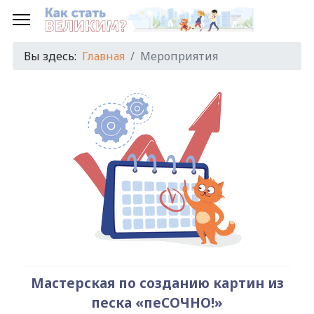
Предыдущий
Предыдущий
Следующий
Следующий
год
месяц
год
месяц
Вы здесь:
Главная
Мероприятия
Мастерская по созданию картин из
песка «пеСОЧНО!»