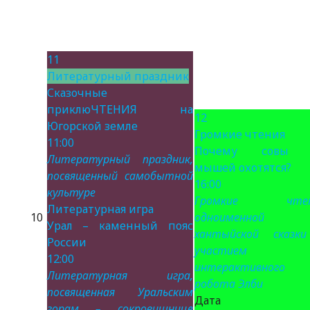
11
Литературный праздник
Сказочные
приклюЧТЕНИЯ на
12
Югорской земле
Громкие чтения
11:00
Почему совы 
Литературный праздник,
мышей охотятся?
посвященный самобытной
16:00
культуре
Громкие чтен
Литературная игра
10
одноименной
Урал – каменный пояс
хантыйской сказк
России
участием
12:00
интерактивного
Литературная игра,
робота Элби
посвященная Уральским
Дата 
горам – сокровищнице