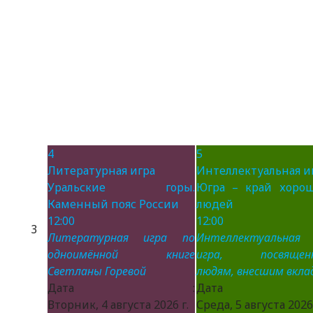
4
5
Литературная игра
Интеллектуальная и
Уральские горы.
Югра – край хоро
Каменный пояс России
людей
12:00
12:00
3
Литературная игра по
Интеллектуальная
одноимённой книге
игра, посвящен
Светланы Горевой
людям, внесшим вклад
Дата :
Дата 
Вторник, 4 августа 2026 г.
Среда, 5 августа 2026 