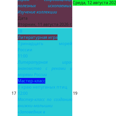
Среда, 12 августа 2026
полезных ископаемых.
Изучение коллекции
Дата :
Вторник, 11 августа 2026 г.
18
Литературная игра
Тринадцать морей
России
11:00
Литературная игра-
знакомство с реками и
морями России
Мастер-класс
В краю непуганых птиц
17
12:00
19
Мастер-класс по созданию
книжки-малышки
«Заповедник в