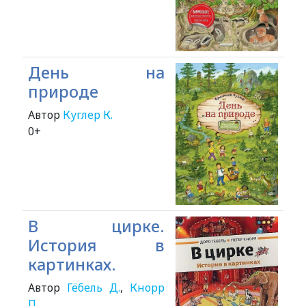
День на
природе
Автор
Куглер К.
0+
В цирке.
История в
картинках.
Автор
Гёбель Д.
,
Кнорр
П.