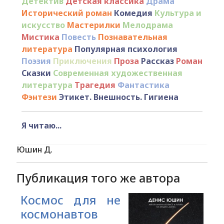
Детектив
Детская классика
Драма
Исторический роман
Комедия
Культура и
искусство
Мастерилки
Мелодрама
Мистика
Повесть
Познавательная
литература
Популярная психология
Поэзия
Приключения
Проза
Рассказ
Роман
Сказки
Современная художественная
литература
Трагедия
Фантастика
Фэнтези
Этикет. Внешность. Гигиена
Я читаю...
Юшин Д.
Публикация того же автора
Космос для не
космонавтов