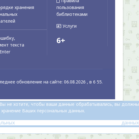
Правила
рядке хранения
пользования
ональных
библиотеками
вателей
Услуги
ошибку,
6+
ент текста
Enter
леднее обновление на сайте: 06.08.2026 , в 6 55.
 Вы не хотите, чтобы ваши данные обрабатывались, вы должны
 хранение Ваших персональных данных.
альных данных