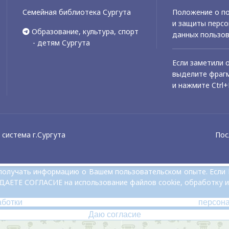
Семейная библиотека Сургута
Положение о по
и защиты перс
Образование, культура, спорт
данных пользо
- детям Сургута
Если заметили 
выделите фрагм
и нажмите Ctrl+
система г.Сургута
Пос
и получать информацию о Вашем пользовательском опыте. Если
 ДАЕТЕ СОГЛАСИЕ на использование файлов cookie, обработку и
аботки персон
Даю согласие