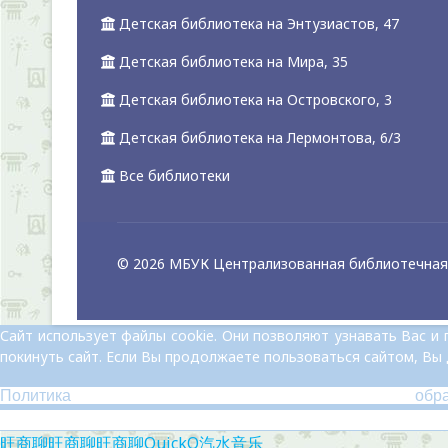
Детская библиотека на Энтузиастов, 47
Детская библиотека на Мира, 35
Детская библиотека на Островского, 3
Детская библиотека на Лермонтова, 6/3
Все библиотеки
© 2026 МБУК Централизованная библиотечная 
Сайт использует файлы cookie. Они позволяют узнавать Вас 
покинуть сайт. Если Вы продолжаете пользоваться сайтом, Вы
Политика обр
旺商聊
旺商聊
旺商聊
QuickQ
汽水音乐