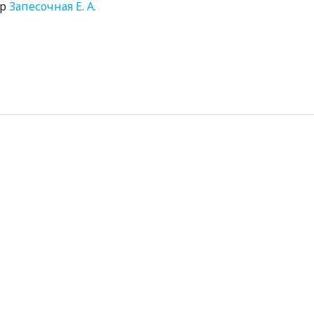
ор
Запесочная Е. А.
0+