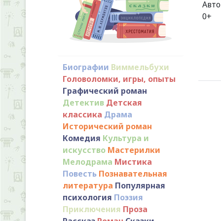
Авт
Биографии
Виммельбухи
Головоломки, игры, опыты
Графический роман
Детектив
Детская
классика
Драма
Исторический роман
Комедия
Культура и
искусство
Мастерилки
Мелодрама
Мистика
Повесть
Познавательная
литература
Популярная
психология
Поэзия
Приключения
Проза
Рассказ
Роман
Сказки