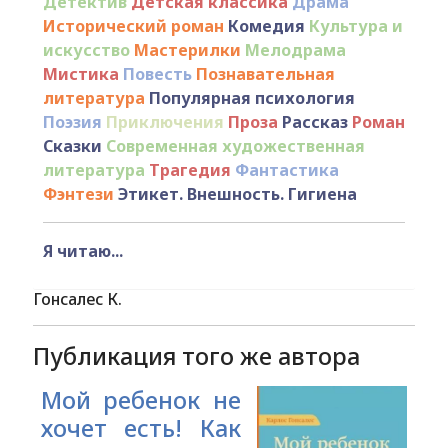
Детектив
Детская классика
Драма
Исторический роман
Комедия
Культура и
искусство
Мастерилки
Мелодрама
Мистика
Повесть
Познавательная
литература
Популярная психология
Поэзия
Приключения
Проза
Рассказ
Роман
Сказки
Современная художественная
литература
Трагедия
Фантастика
Фэнтези
Этикет. Внешность. Гигиена
Я читаю...
Гонсалес К.
Публикация того же автора
Мой ребенок не
хочет есть! Как