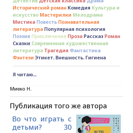
Детектив
Детская классика
Драма
Исторический роман
Комедия
Культура и
искусство
Мастерилки
Мелодрама
Мистика
Повесть
Познавательная
литература
Популярная психология
Поэзия
Приключения
Проза
Рассказ
Роман
Сказки
Современная художественная
литература
Трагедия
Фантастика
Фэнтези
Этикет. Внешность. Гигиена
Я читаю...
Миеко Н.
Публикация того же автора
Во что играть с
детьми? 30