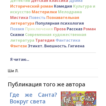
Детектив
Детская классика
Драма
Исторический роман
Комедия
Культура и
искусство
Мастерилки
Мелодрама
Мистика
Повесть
Познавательная
литература
Популярная психология
Поэзия
Приключения
Проза
Рассказ
Роман
Сказки
Современная художественная
литература
Трагедия
Фантастика
Фэнтези
Этикет. Внешность. Гигиена
Я читаю...
Ши Л.
Публикация того же автора
Где же Санта?
Вокруг света