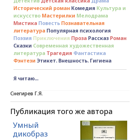
Детектив
Детская классика
Драма
Исторический роман
Комедия
Культура и
искусство
Мастерилки
Мелодрама
Мистика
Повесть
Познавательная
литература
Популярная психология
Поэзия
Приключения
Проза
Рассказ
Роман
Сказки
Современная художественная
литература
Трагедия
Фантастика
Фэнтези
Этикет. Внешность. Гигиена
Я читаю...
Снегирев Г.Я.
Публикация того же автора
Умный
дикобраз