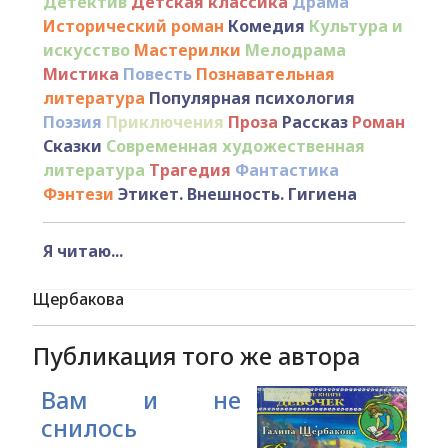
Детектив
Детская классика
Драма
Исторический роман
Комедия
Культура и
искусство
Мастерилки
Мелодрама
Мистика
Повесть
Познавательная
литература
Популярная психология
Поэзия
Приключения
Проза
Рассказ
Роман
Сказки
Современная художественная
литература
Трагедия
Фантастика
Фэнтези
Этикет. Внешность. Гигиена
Я читаю...
Щербакова
Публикация того же автора
Вам и не
снилось