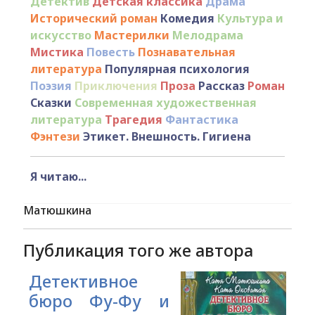
Детектив
Детская классика
Драма
Исторический роман
Комедия
Культура и
искусство
Мастерилки
Мелодрама
Мистика
Повесть
Познавательная
литература
Популярная психология
Поэзия
Приключения
Проза
Рассказ
Роман
Сказки
Современная художественная
литература
Трагедия
Фантастика
Фэнтези
Этикет. Внешность. Гигиена
Я читаю...
Матюшкина
Публикация того же автора
Детективное
бюро Фу-Фу и