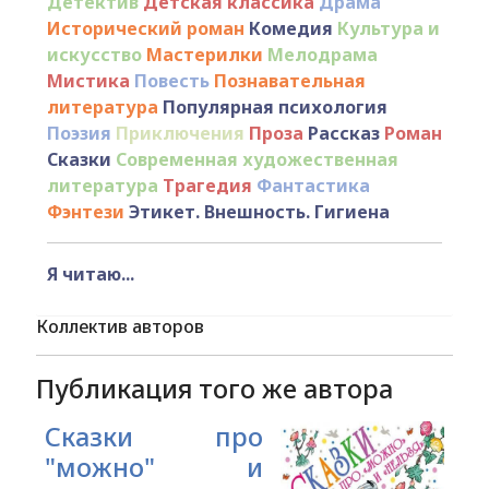
Детектив
Детская классика
Драма
Исторический роман
Комедия
Культура и
искусство
Мастерилки
Мелодрама
Мистика
Повесть
Познавательная
литература
Популярная психология
Поэзия
Приключения
Проза
Рассказ
Роман
Сказки
Современная художественная
литература
Трагедия
Фантастика
Фэнтези
Этикет. Внешность. Гигиена
Я читаю...
Коллектив авторов
Публикация того же автора
Сказки про
"можно" и