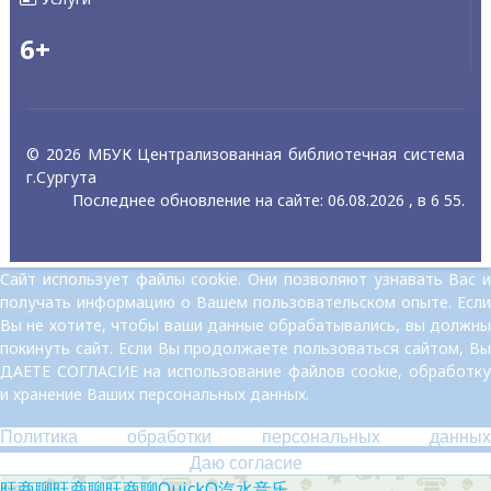
6+
© 2026 МБУК Централизованная библиотечная система
г.Сургута
Последнее обновление на сайте: 06.08.2026 , в 6 55.
Сайт использует файлы cookie. Они позволяют узнавать Вас и
получать информацию о Вашем пользовательском опыте. Если
Вы не хотите, чтобы ваши данные обрабатывались, вы должны
покинуть сайт. Если Вы продолжаете пользоваться сайтом, Вы
ДАЕТЕ СОГЛАСИЕ на использование файлов cookie, обработку
и хранение Ваших персональных данных.
Политика обработки персональных данных
Даю согласие
旺商聊
旺商聊
旺商聊
QuickQ
汽水音乐